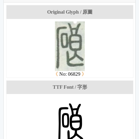
Original Glyph / 原圖
《
No: 06829
》
TTF Font / 字形
梞