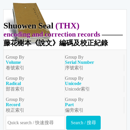
Shuowen Seal
(THX)
encoding and correction records
———
藤花榭本《說文》編碼及校正紀錄
Group By
Group By
Volume
Serial Number
卷號索引
序號索引
Group By
Group By
Radical
Unicode
部首索引
Unicode索引
Group By
Group By
Record
Part
校正索引
偏旁索引