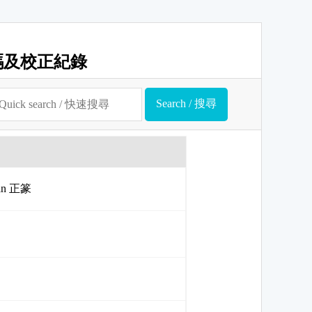
碼及校正紀錄
uan 正篆