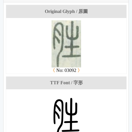
Original Glyph / 原圖
《
No: 03092
》
TTF Font / 字形
娋