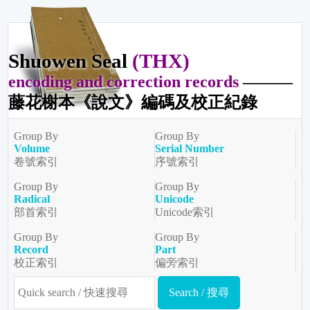
Shuowen Seal
(THX)
encoding and correction records
———
藤花榭本《說文》編碼及校正紀錄
Group By
Group By
Volume
Serial Number
卷號索引
序號索引
Group By
Group By
Radical
Unicode
部首索引
Unicode索引
Group By
Group By
Record
Part
校正索引
偏旁索引