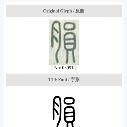
Original Glyph / 原圖
《
No: 03091
》
TTF Font / 字形
娊