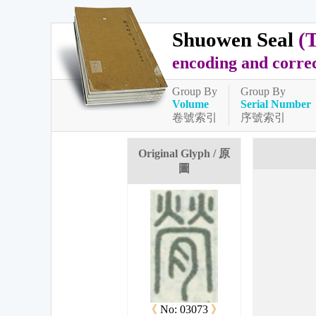
Shuowen Seal
(
encoding and corre
Group By
Group By
Volume
Serial Number
卷號索引
序號索引
Original Glyph / 原
圖
《
No: 03073
》