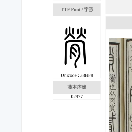
TTF Font / 字形
姸
Unicode : 38BF8
藤本序號
02977