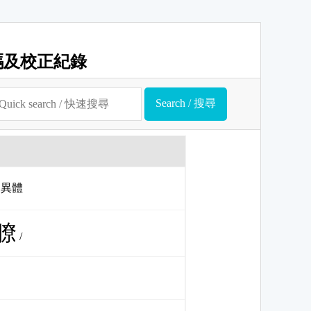
碼及校正紀錄
nt 異體
,膫
/