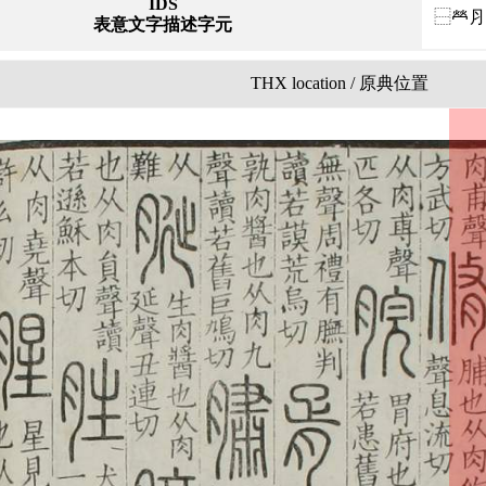
IDS
⿱𤇾
表意文字描述字元
THX location / 原典位置