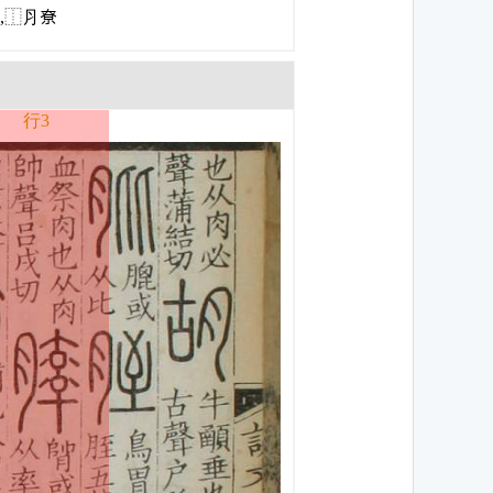
⺼,⿰⺼尞
行3