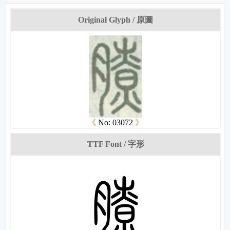
Original Glyph / 原圖
《
No: 03072
》
TTF Font / 字形
姷