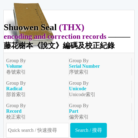
Shuowen Seal
(THX)
encoding and correction records
———
藤花榭本《說文》編碼及校正紀錄
Group By
Group By
Volume
Serial Number
卷號索引
序號索引
Group By
Group By
Radical
Unicode
部首索引
Unicode索引
Group By
Group By
Record
Part
校正索引
偏旁索引