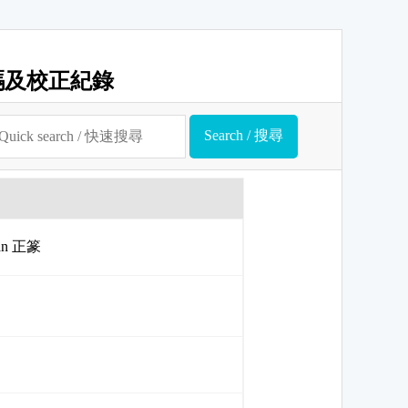
碼及校正紀錄
uan 正篆