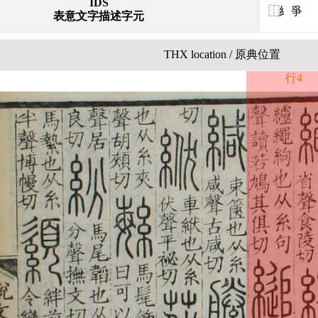
IDS
⿰糹爭
表意文字描述字元
THX location / 原典位置
行4