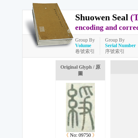
Shuowen Seal
(
encoding and corre
Group By
Group By
Volume
Serial Number
卷號索引
序號索引
Original Glyph / 原
圖
《
No: 09750
》