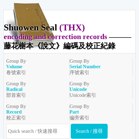
Shuowen Seal
(THX)
encoding and correction records
———
藤花榭本《說文》編碼及校正紀錄
Group By
Group By
Volume
Serial Number
卷號索引
序號索引
Group By
Group By
Radical
Unicode
部首索引
Unicode索引
Group By
Group By
Record
Part
校正索引
偏旁索引