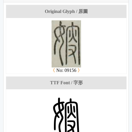
Original Glyph / 原圖
《
No: 09156
》
TTF Font / 字形
熳