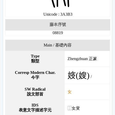
Unicode : 3A3B3
藤本序號
08819
Main / 基礎內容
Type
Zhengzhuan 正篆
類型
Corresp Modern Char.
㛮(嫂)
/
今字
SW Radical
女
說文部首
IDS
⿰女叟
表意文字描述字元