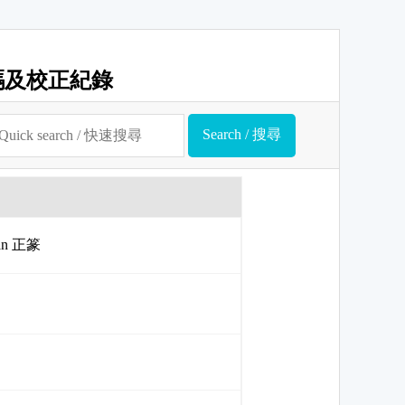
碼及校正紀錄
uan 正篆