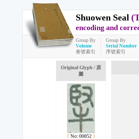
Shuowen Seal
(
encoding and corre
Group By
Group By
Volume
Serial Number
卷號索引
序號索引
Original Glyph / 原
圖
《
No: 00852
》