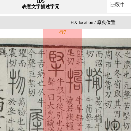
IDS
⿱臤牛
表意文字描述字元
THX location / 原典位置
行7