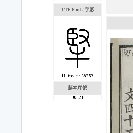
TTF Font / 字形
兓
Unicode : 38353
藤本序號
00821