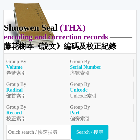
Shuowen Seal
(THX)
encoding and correction records
———
藤花榭本《說文》編碼及校正紀錄
Group By
Group By
Volume
Serial Number
卷號索引
序號索引
Group By
Group By
Radical
Unicode
部首索引
Unicode索引
Group By
Group By
Record
Part
校正索引
偏旁索引