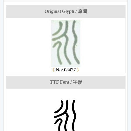
Original Glyph / 原圖
《
No: 08427
》
TTF Font / 字形
滛