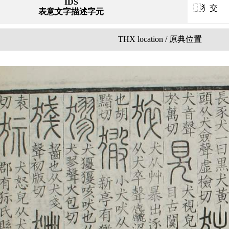
IDS
⿰犭交
表意文字描述字元
THX location / 原典位置