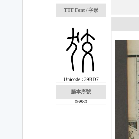
TTF Font / 字形
槗
Unicode : 39BD7
藤本序號
06880