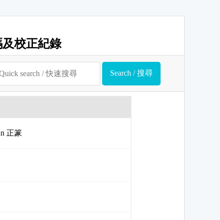
碼及校正紀錄
uan 正篆