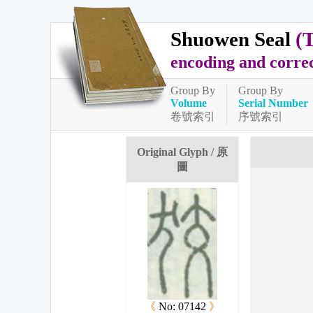
Shuowen Seal
(
encoding and corre
Group By
Group By
Volume
Serial Number
卷號索引
序號索引
Original Glyph / 原
圖
《
No: 07142
》