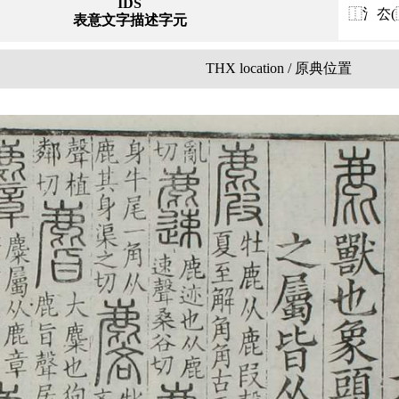
IDS
⿰氵厺(
表意文字描述字元
THX location / 原典位置