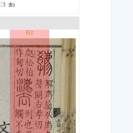
⿰氵去)
行2