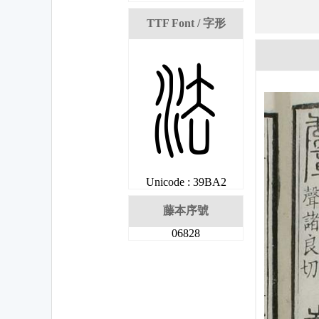
TTF Font / 字形
榢
Unicode : 39BA2
藤本序號
06828