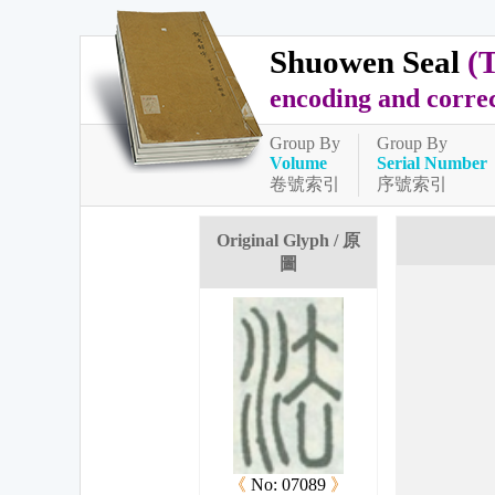
Shuowen Seal
(
encoding and corre
Group By
Group By
Volume
Serial Number
卷號索引
序號索引
Original Glyph / 原
圖
《
No: 07089
》