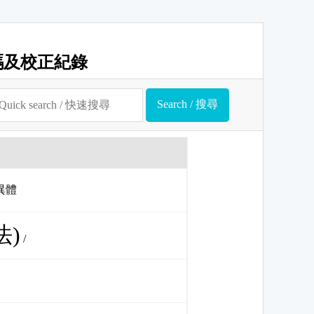
碼及校正紀錄
 異體
法)
/