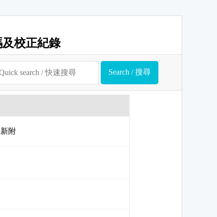
碼及校正紀錄
er 新附