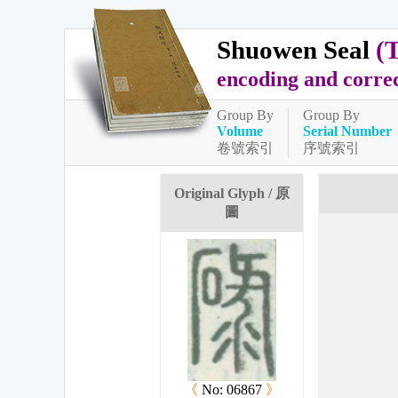
Shuowen Seal
(
encoding and corre
Group By
Group By
Volume
Serial Number
卷號索引
序號索引
Original Glyph / 原
圖
《
No: 06867
》