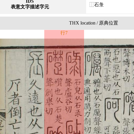
IDS
⿰石彔
表意文字描述字元
THX location / 原典位置
行7