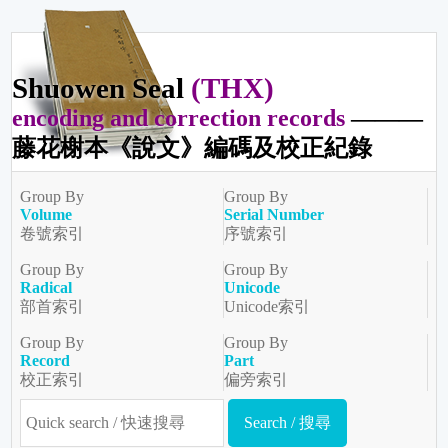
Shuowen Seal
(THX)
encoding and correction records
———
藤花榭本《說文》編碼及校正紀錄
Group By
Group By
Volume
Serial Number
卷號索引
序號索引
Group By
Group By
Radical
Unicode
部首索引
Unicode索引
Group By
Group By
Record
Part
校正索引
偏旁索引