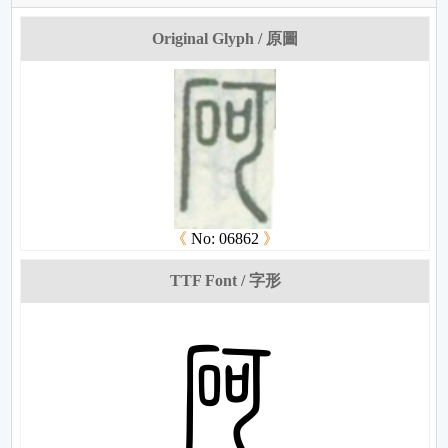
Original Glyph / 原圖
《
No: 06862
》
TTF Font / 字形
梿