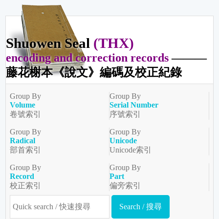
Shuowen Seal
(THX)
encoding and correction records
———
藤花榭本《說文》編碼及校正紀錄
Group By
Group By
Volume
Serial Number
卷號索引
序號索引
Group By
Group By
Radical
Unicode
部首索引
Unicode索引
Group By
Group By
Record
Part
校正索引
偏旁索引