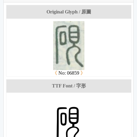
Original Glyph / 原圖
《
No: 06859
》
TTF Font / 字形
梼