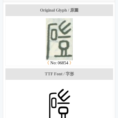
Original Glyph / 原圖
《
No: 06854
》
TTF Font / 字形
梷