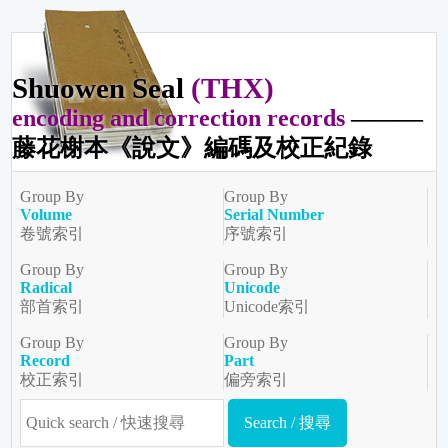
Shuowen Seal
(THX)
encoding and correction records
———
藤花榭本《說文》編碼及校正紀錄
Group By
Group By
Volume
Serial Number
卷號索引
序號索引
Group By
Group By
Radical
Unicode
部首索引
Unicode索引
Group By
Group By
Record
Part
校正索引
偏旁索引