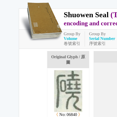
Shuowen Seal
(
encoding and corre
Group By
Group By
Volume
Serial Number
卷號索引
序號索引
Original Glyph / 原
圖
《
No: 06840
》