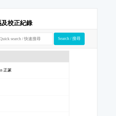
碼及校正紀錄
uan 正篆