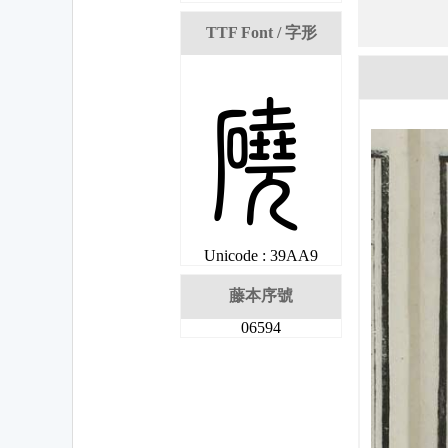
TTF Font / 字形
梩
Unicode : 39AA9
藤本序號
06594