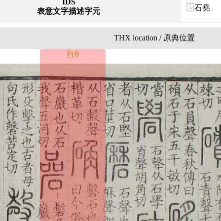
IDS
⿰石堯
表意文字描述字元
THX location / 原典位置
行8