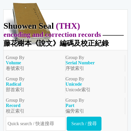
Shuowen Seal
(THX)
encoding and correction records
———
藤花榭本《說文》編碼及校正紀錄
Group By
Group By
Volume
Serial Number
卷號索引
序號索引
Group By
Group By
Radical
Unicode
部首索引
Unicode索引
Group By
Group By
Record
Part
校正索引
偏旁索引