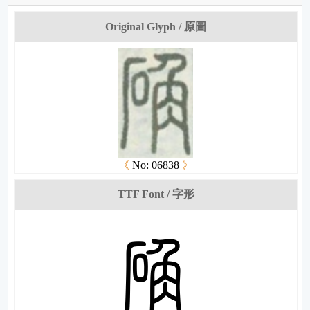
Original Glyph / 原圖
《
No: 06838
》
TTF Font / 字形
梧