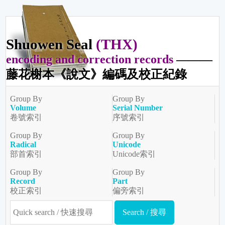
Shuowen Seal
(THX)
encoding and correction records
———
藤花榭本《說文》編碼及校正紀錄
Group By
Group By
Volume
Serial Number
卷號索引
序號索引
Group By
Group By
Radical
Unicode
部首索引
Unicode索引
Group By
Group By
Record
Part
校正索引
偏旁索引