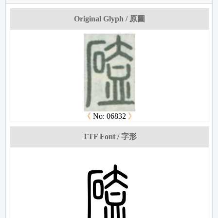
Original Glyph / 原圖
《
No: 06832
》
TTF Font / 字形
梡