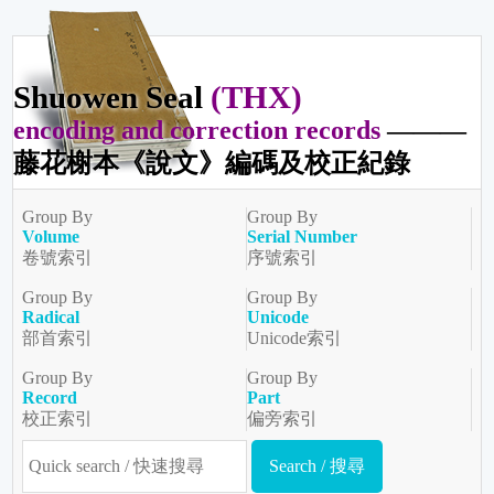
Shuowen Seal
(THX)
encoding and correction records
———
藤花榭本《說文》編碼及校正紀錄
Group By
Group By
Volume
Serial Number
卷號索引
序號索引
Group By
Group By
Radical
Unicode
部首索引
Unicode索引
Group By
Group By
Record
Part
校正索引
偏旁索引