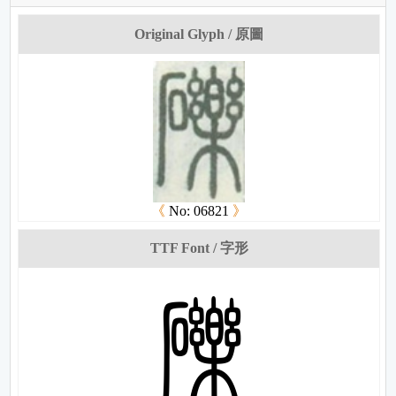
Original Glyph / 原圖
《
No: 06821
》
TTF Font / 字形
梖