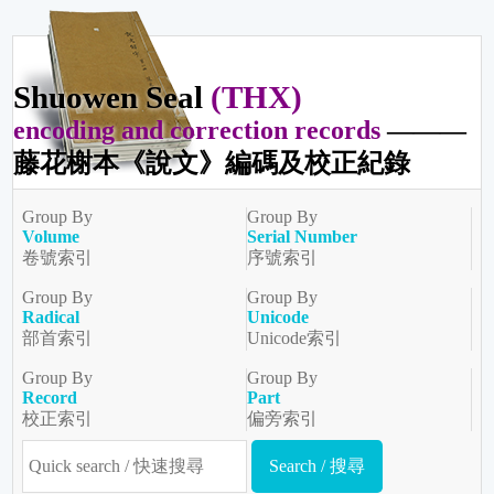
Shuowen Seal
(THX)
encoding and correction records
———
藤花榭本《說文》編碼及校正紀錄
Group By
Group By
Volume
Serial Number
卷號索引
序號索引
Group By
Group By
Radical
Unicode
部首索引
Unicode索引
Group By
Group By
Record
Part
校正索引
偏旁索引