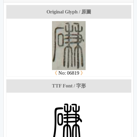
Original Glyph / 原圖
《
No: 06819
》
TTF Font / 字形
梔