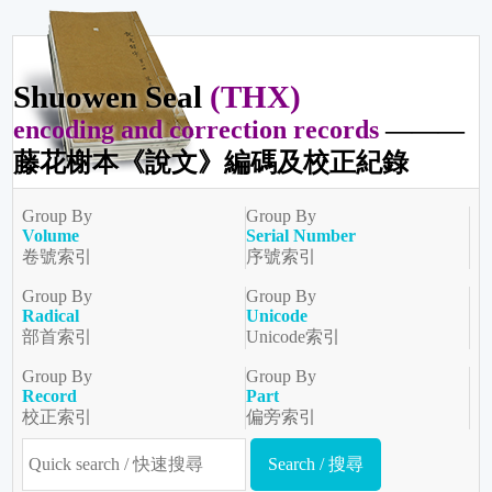
Shuowen Seal
(THX)
encoding and correction records
———
藤花榭本《說文》編碼及校正紀錄
Group By
Group By
Volume
Serial Number
卷號索引
序號索引
Group By
Group By
Radical
Unicode
部首索引
Unicode索引
Group By
Group By
Record
Part
校正索引
偏旁索引