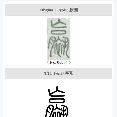
Original Glyph / 原圖
《
No: 06074
》
TTF Font / 字形
斬