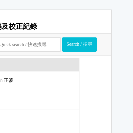
碼及校正紀錄
uan 正篆