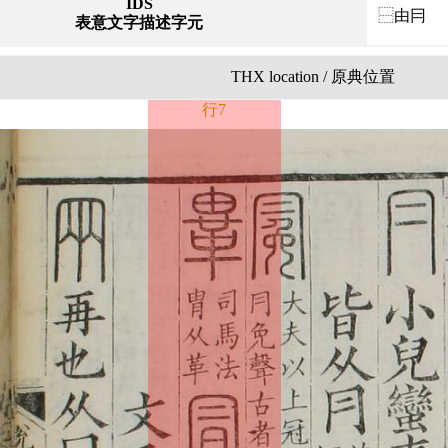
IDS
⿱由冃
表意文字描述字元
THX location / 原典位置
行7