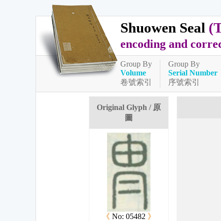
Shuowen Seal
(
encoding and corre
Group By
Group By
Volume
Serial Number
卷號索引
序號索引
Original Glyph / 原
圖
《
No: 05482
》