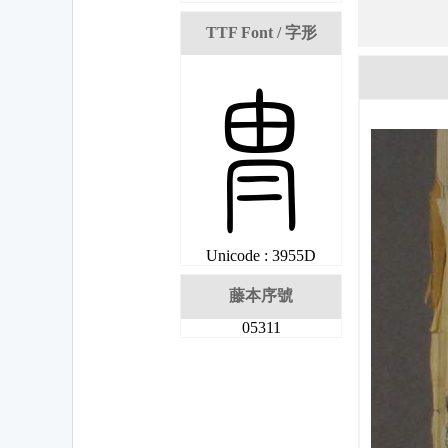
TTF Font / 字形
捝
Unicode : 3955D
藤本序號
05311