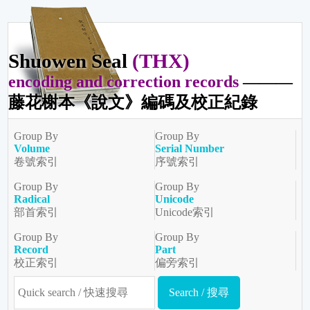
Shuowen Seal
(THX)
encoding and correction records
———
藤花榭本《說文》編碼及校正紀錄
Group By
Group By
Volume
Serial Number
卷號索引
序號索引
Group By
Group By
Radical
Unicode
部首索引
Unicode索引
Group By
Group By
Record
Part
校正索引
偏旁索引