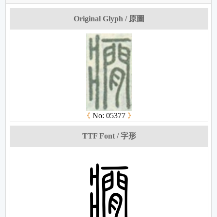
Original Glyph / 原圖
《
No: 05377
》
TTF Font / 字形
拴