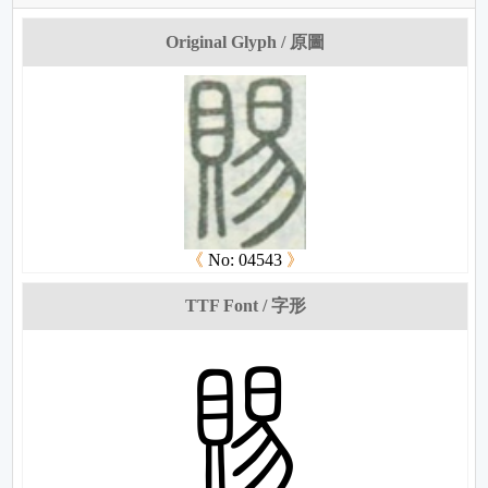
Original Glyph / 原圖
《
No: 04543
》
TTF Font / 字形
徳