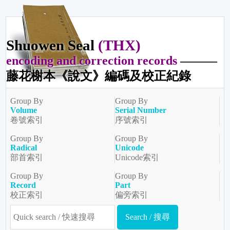
Shuowen Seal
(THX)
encoding and correction records
———
藤花榭本《說文》編碼及校正紀錄
Group By
Group By
Volume
Serial Number
卷號索引
序號索引
Group By
Group By
Radical
Unicode
部首索引
Unicode索引
Group By
Group By
Record
Part
校正索引
偏旁索引