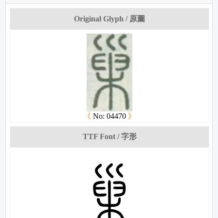
Original Glyph / 原圖
《
No: 04470
》
TTF Font / 字形
彪