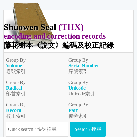
Shuowen Seal
(THX)
encoding and correction records
———
藤花榭本《說文》編碼及校正紀錄
Group By
Group By
Volume
Serial Number
卷號索引
序號索引
Group By
Group By
Radical
Unicode
部首索引
Unicode索引
Group By
Group By
Record
Part
校正索引
偏旁索引