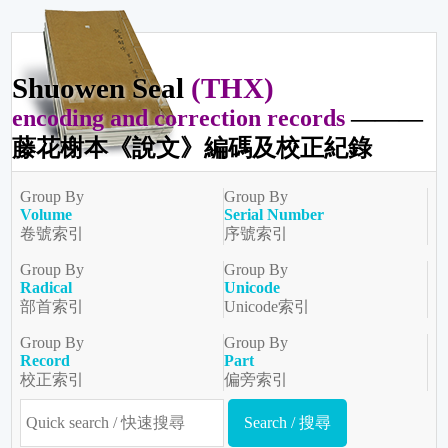
Shuowen Seal
(THX)
encoding and correction records
———
藤花榭本《說文》編碼及校正紀錄
Group By
Group By
Volume
Serial Number
卷號索引
序號索引
Group By
Group By
Radical
Unicode
部首索引
Unicode索引
Group By
Group By
Record
Part
校正索引
偏旁索引