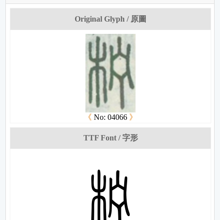
Original Glyph / 原圖
《
No: 04066
》
TTF Font / 字形
巘