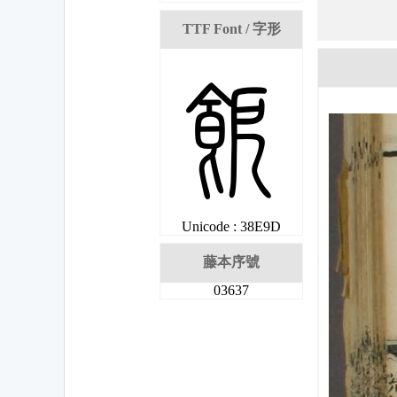
TTF Font / 字形
岝
Unicode : 38E9D
藤本序號
03637