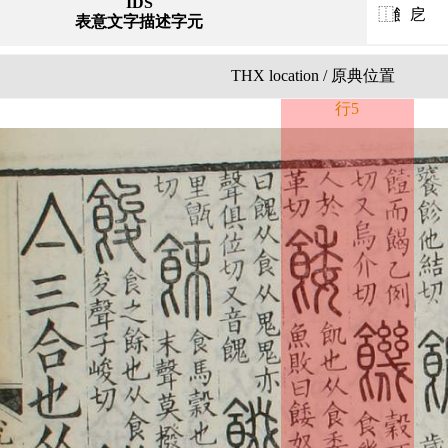
IDS
⿰飠戹
表意文字描述字元
THX location / 原典位置
行5