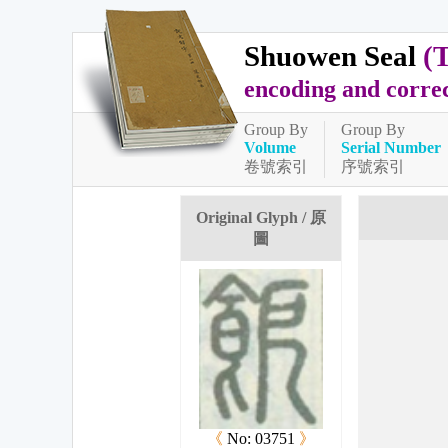
Shuowen Seal
(
encoding and corre
Group By
Group By
Volume
Serial Number
卷號索引
序號索引
Original Glyph / 原
圖
《
No: 03751
》