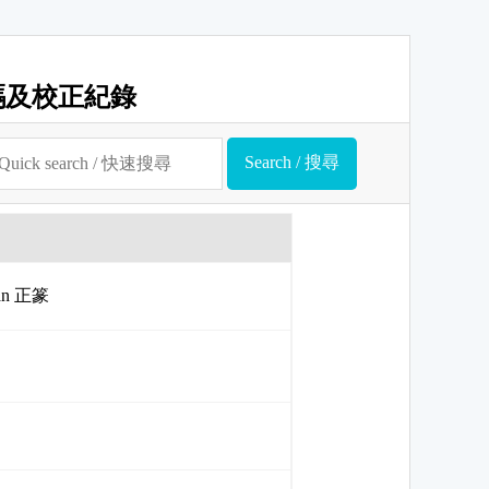
碼及校正紀錄
uan 正篆