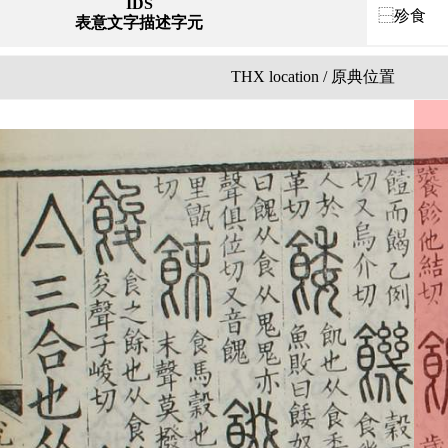
IDS
⿱殄食
表意文字描述字元
THX location / 原典位置