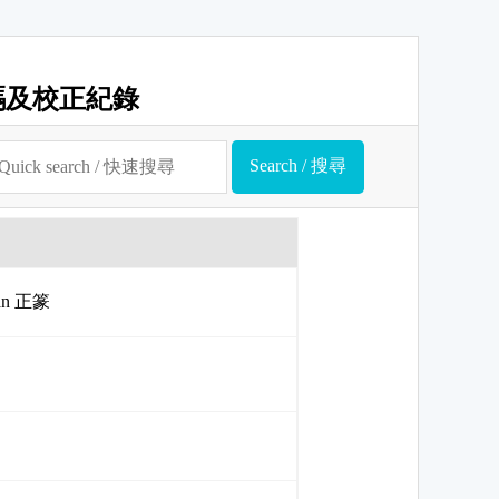
碼及校正紀錄
uan 正篆