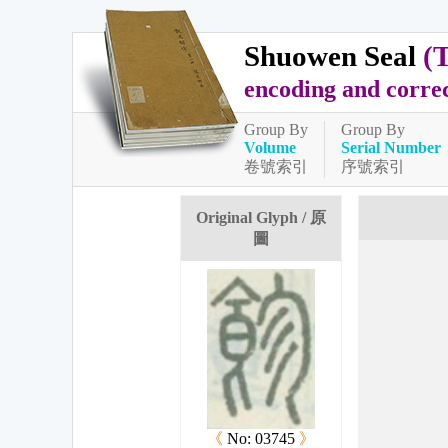
Shuowen Seal
(
encoding and corre
Group By
Group By
Volume
Serial Number
卷號索引
序號索引
Original Glyph / 原
圖
《
No: 03745
》