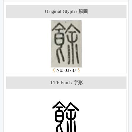
Original Glyph / 原圖
《
No: 03737
》
TTF Font / 字形
岏