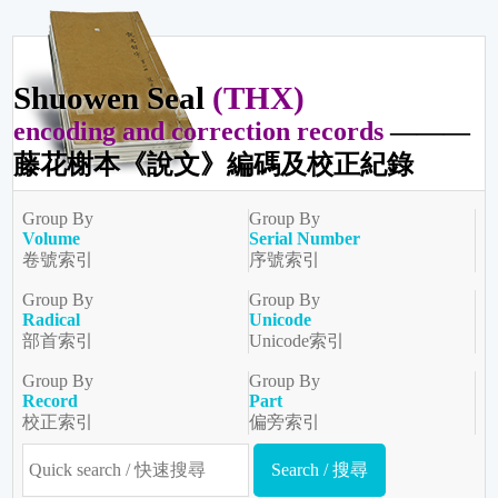
Shuowen Seal
(THX)
encoding and correction records
———
藤花榭本《說文》編碼及校正紀錄
Group By
Group By
Volume
Serial Number
卷號索引
序號索引
Group By
Group By
Radical
Unicode
部首索引
Unicode索引
Group By
Group By
Record
Part
校正索引
偏旁索引