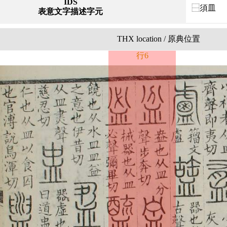
IDS
⿱須皿
表意文字描述字元
THX location / 原典位置
行6