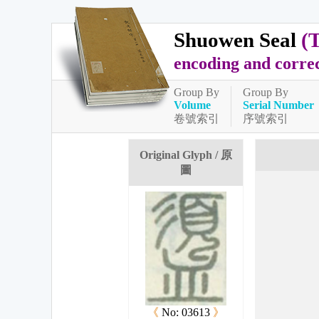
Shuowen Seal
(
encoding and corre
Group By
Group By
Volume
Serial Number
卷號索引
序號索引
Original Glyph / 原
圖
《
No: 03613
》