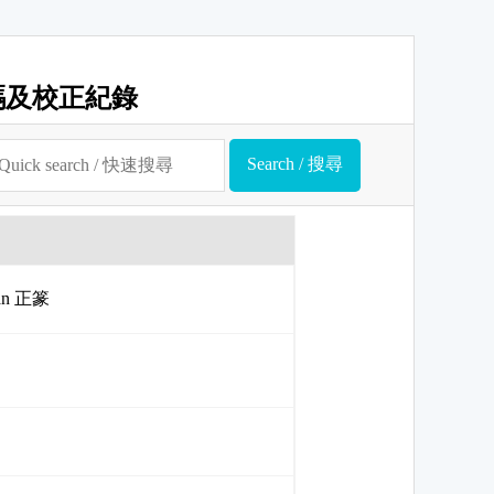
碼及校正紀錄
uan 正篆