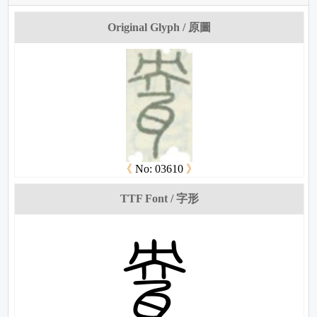
Original Glyph / 原圖
《
No: 03610
》
TTF Font / 字形
尐