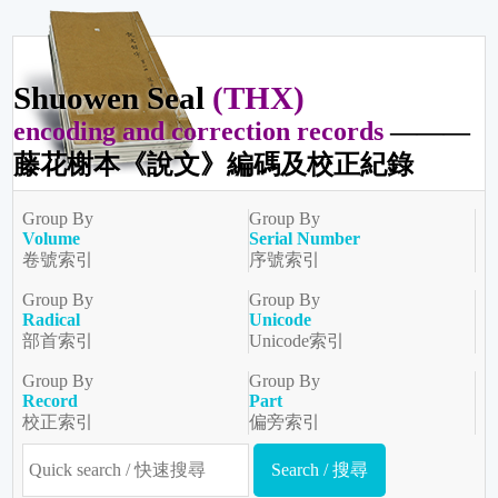
Shuowen Seal
(THX)
encoding and correction records
———
藤花榭本《說文》編碼及校正紀錄
Group By
Group By
Volume
Serial Number
卷號索引
序號索引
Group By
Group By
Radical
Unicode
部首索引
Unicode索引
Group By
Group By
Record
Part
校正索引
偏旁索引