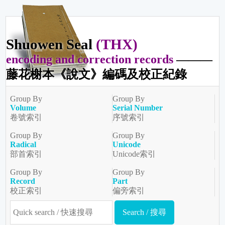
Shuowen Seal
(THX)
encoding and correction records
———
藤花榭本《說文》編碼及校正紀錄
Group By
Group By
Volume
Serial Number
卷號索引
序號索引
Group By
Group By
Radical
Unicode
部首索引
Unicode索引
Group By
Group By
Record
Part
校正索引
偏旁索引