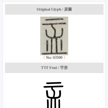
Original Glyph / 原圖
《
No: 03599
》
TTF Font / 字形
尅