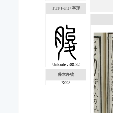
TTF Font / 字形
娲
Unicode : 38C32
藤本序號
X098