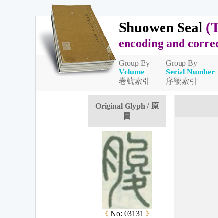
Shuowen Seal
(
encoding and corre
Group By
Group By
Volume
Serial Number
卷號索引
序號索引
Original Glyph / 原
圖
《
No: 03131
》