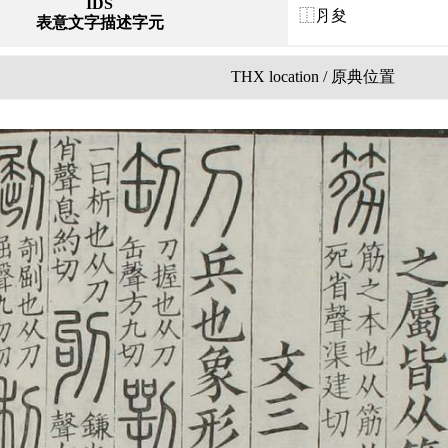
IDS
⿰⺼夋
表意文字描述字元
THX location / 原典位置