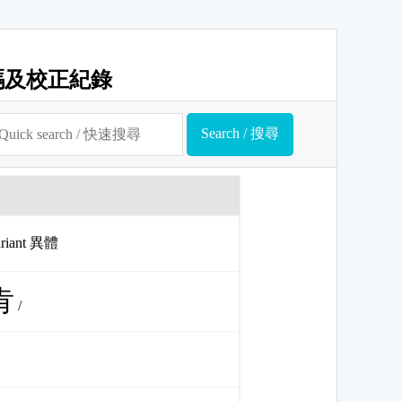
碼及校正紀錄
ariant 異體
肯
/
肉