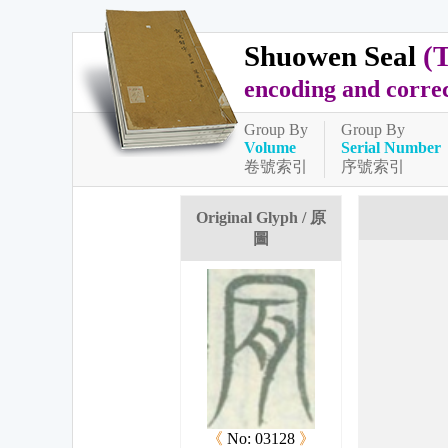
Shuowen Seal
(
encoding and corre
Group By
Group By
Volume
Serial Number
卷號索引
序號索引
Original Glyph / 原
圖
《
No: 03128
》