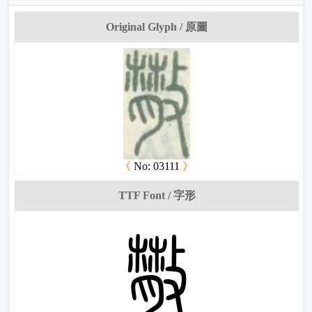
Original Glyph / 原圖
《
No: 03111
》
TTF Font / 字形
娞