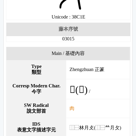
Unicode : 38C1E
藤本序號
03015
Main / 基礎內容
Type
Zhengzhuan 正篆
類型
Corresp Modern Char.
𢿨(散)
/
今字
SW Radical
肉
說文部首
IDS
⿰⿱林月攴(⿰⿱龷⺼攵)
表意文字描述字元