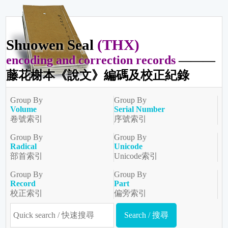
Shuowen Seal
(THX)
encoding and correction records
———
藤花榭本《說文》編碼及校正紀錄
Group By
Group By
Volume
Serial Number
卷號索引
序號索引
Group By
Group By
Radical
Unicode
部首索引
Unicode索引
Group By
Group By
Record
Part
校正索引
偏旁索引