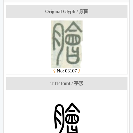
Original Glyph / 原圖
《
No: 03107
》
TTF Font / 字形
娚