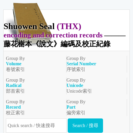
Shuowen Seal
(THX)
encoding and correction records
———
藤花榭本《說文》編碼及校正紀錄
Group By
Group By
Volume
Serial Number
卷號索引
序號索引
Group By
Group By
Radical
Unicode
部首索引
Unicode索引
Group By
Group By
Record
Part
校正索引
偏旁索引