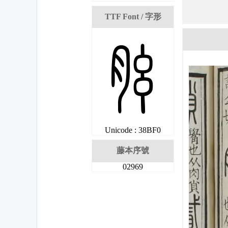
TTF Font / 字形
姰
Unicode : 38BF0
藤本序號
02969