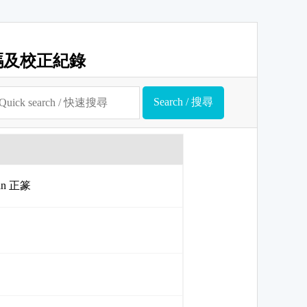
碼及校正紀錄
uan 正篆