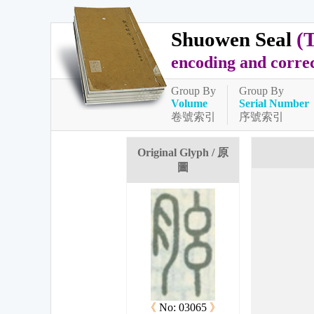
Shuowen Seal
(
encoding and corre
Group By
Group By
Volume
Serial Number
卷號索引
序號索引
Original Glyph / 原
圖
《
No: 03065
》