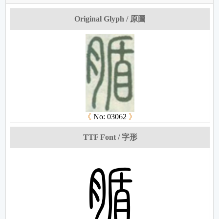
Original Glyph / 原圖
《
No: 03062
》
TTF Font / 字形
姭