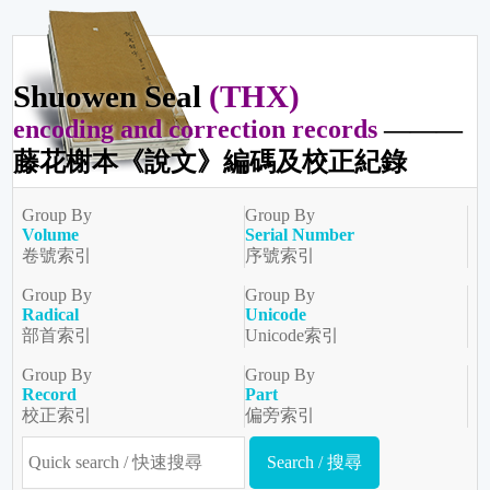
Shuowen Seal
(THX)
encoding and correction records
———
藤花榭本《說文》編碼及校正紀錄
Group By
Group By
Volume
Serial Number
卷號索引
序號索引
Group By
Group By
Radical
Unicode
部首索引
Unicode索引
Group By
Group By
Record
Part
校正索引
偏旁索引