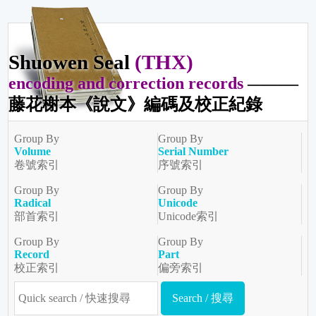
Shuowen Seal
(THX)
encoding and correction records
———
藤花榭本《說文》編碼及校正紀錄
Group By
Group By
Volume
Serial Number
卷號索引
序號索引
Group By
Group By
Radical
Unicode
部首索引
Unicode索引
Group By
Group By
Record
Part
校正索引
偏旁索引