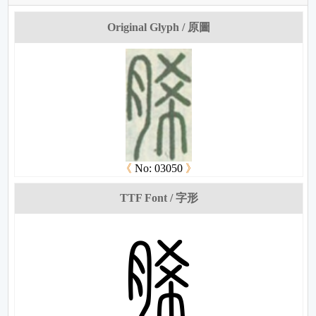
Original Glyph / 原圖
《
No: 03050
》
TTF Font / 字形
姡