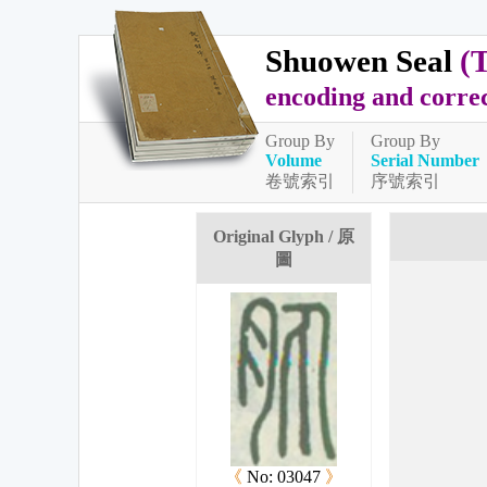
Shuowen Seal
(
encoding and corre
Group By
Group By
Volume
Serial Number
卷號索引
序號索引
Original Glyph / 原
圖
《
No: 03047
》