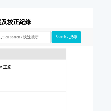
碼及校正紀錄
uan 正篆