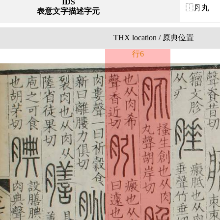
IDS
⿰⺼丸
表意文字描述字元
THX location / 原典位置
行6