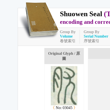
Shuowen Seal
(
encoding and corre
Group By
Group By
Volume
Serial Number
卷號索引
序號索引
Original Glyph / 原
圖
《
No: 03045
》