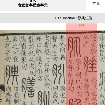
IDS
⿸疒尤
表意文字描述字元
THX location / 原典位置
行5