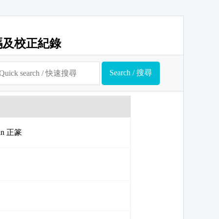
碼及校正紀錄
uan 正篆