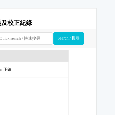
碼及校正紀錄
uan 正篆