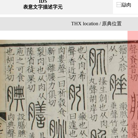
IDS
⿱䜌肉
表意文字描述字元
THX location / 原典位置