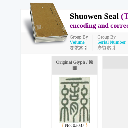
Shuowen Seal
(
encoding and corre
Group By
Group By
Volume
Serial Number
卷號索引
序號索引
Original Glyph / 原
圖
《
No: 03037
》