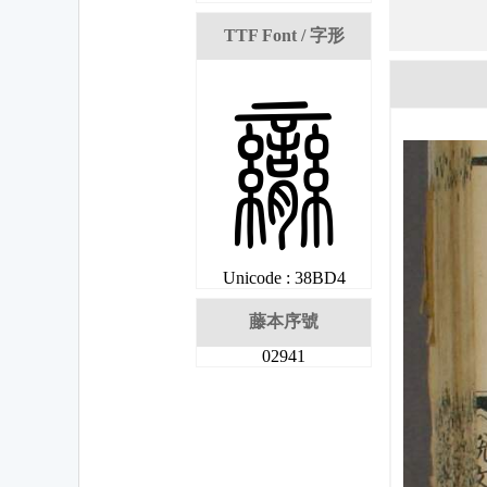
TTF Font / 字形
委
Unicode : 38BD4
藤本序號
02941