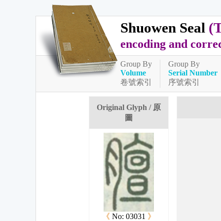
Shuowen Seal
(
encoding and corre
Group By
Group By
Volume
Serial Number
卷號索引
序號索引
Original Glyph / 原
圖
《
No: 03031
》