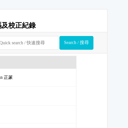
碼及校正紀錄
uan 正篆