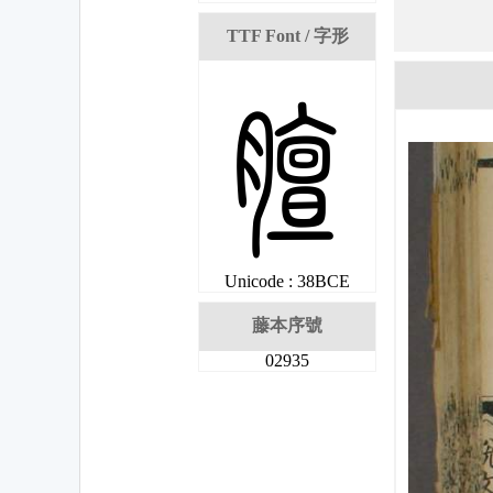
TTF Font / 字形
姎
Unicode : 38BCE
藤本序號
02935