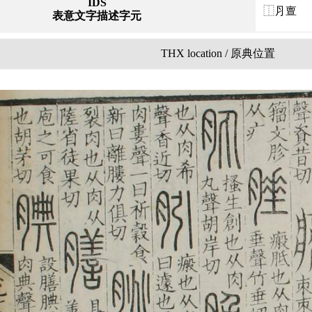
IDS
⿰⺼亶
表意文字描述字元
THX location / 原典位置