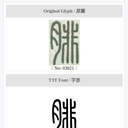
Original Glyph / 原圖
《
No: 03021
》
TTF Font / 字形
姄