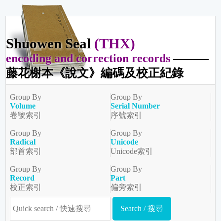
Shuowen Seal
(THX)
encoding and correction records
———
藤花榭本《說文》編碼及校正紀錄
Group By
Group By
Volume
Serial Number
卷號索引
序號索引
Group By
Group By
Radical
Unicode
部首索引
Unicode索引
Group By
Group By
Record
Part
校正索引
偏旁索引