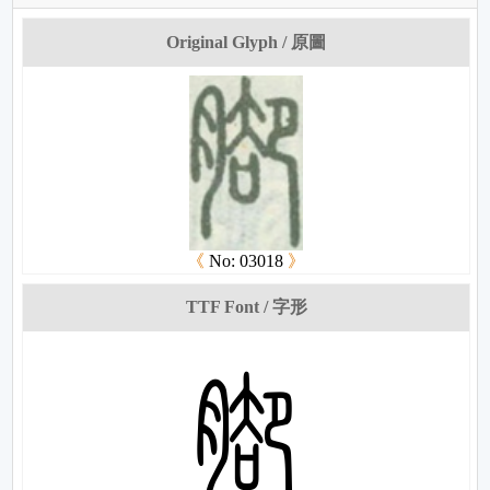
Original Glyph / 原圖
《
No: 03018
》
TTF Font / 字形
姁