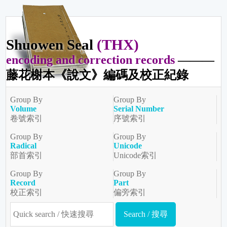
Shuowen Seal
(THX)
encoding and correction records
———
藤花榭本《說文》編碼及校正紀錄
Group By
Group By
Volume
Serial Number
卷號索引
序號索引
Group By
Group By
Radical
Unicode
部首索引
Unicode索引
Group By
Group By
Record
Part
校正索引
偏旁索引