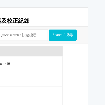
碼及校正紀錄
uan 正篆