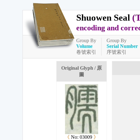
Shuowen Seal
(
encoding and corre
Group By
Group By
Volume
Serial Number
卷號索引
序號索引
Original Glyph / 原
圖
《
No: 03009
》