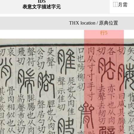
IDS
⿰⺼需
表意文字描述字元
THX location / 原典位置
行5