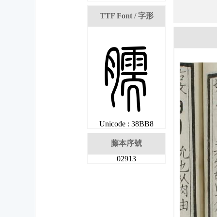
TTF Font / 字形
妸
Unicode : 38BB8
藤本序號
02913