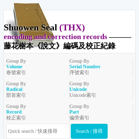
Shuowen Seal
(THX)
encoding and correction records
———
藤花榭本《說文》編碼及校正紀錄
Group By
Group By
Volume
Serial Number
卷號索引
序號索引
Group By
Group By
Radical
Unicode
部首索引
Unicode索引
Group By
Group By
Record
Part
校正索引
偏旁索引