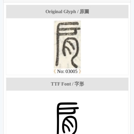
Original Glyph / 原圖
《
No: 03005
》
TTF Font / 字形
妴