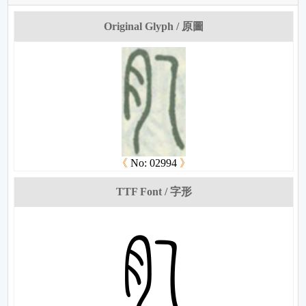
Original Glyph / 原圖
《
No: 02994
》
TTF Font / 字形
妩