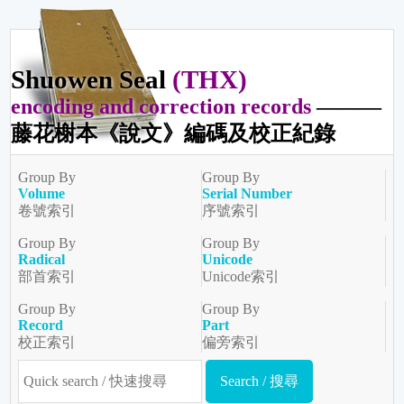
Shuowen Seal
(THX)
encoding and correction records
———
藤花榭本《說文》編碼及校正紀錄
Group By
Group By
Volume
Serial Number
卷號索引
序號索引
Group By
Group By
Radical
Unicode
部首索引
Unicode索引
Group By
Group By
Record
Part
校正索引
偏旁索引