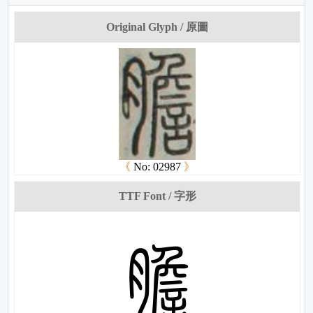
Original Glyph / 原圖
《
No: 02987
》
TTF Font / 字形
妢