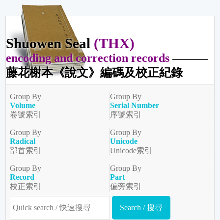
Shuowen Seal
(THX)
encoding and correction records
———
藤花榭本《說文》編碼及校正紀錄
Group By
Group By
Volume
Serial Number
卷號索引
序號索引
Group By
Group By
Radical
Unicode
部首索引
Unicode索引
Group By
Group By
Record
Part
校正索引
偏旁索引